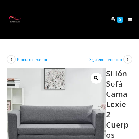
0
Producto anterior
Siguiente producto
Sillón
Sofá
Cama
Lexie
2
Cuerp
os