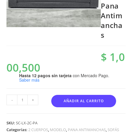
Pana
Antim
ancha
s
$
1,0
00,500
Hasta 12 pagos sin tarjeta
con Mercado Pago.
Saber más
-
+
AÑADIR AL CARRITO
SKU:
SC-LX-2C-PA
Categorías:
2 CUERPOS
,
MODELO
,
PANA ANTIMANCHAS
,
SOFÁS