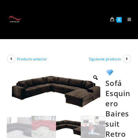
0
Producto anterior
Siguiente producto
Sofá
Esquin
ero
Baires
suit
Retro