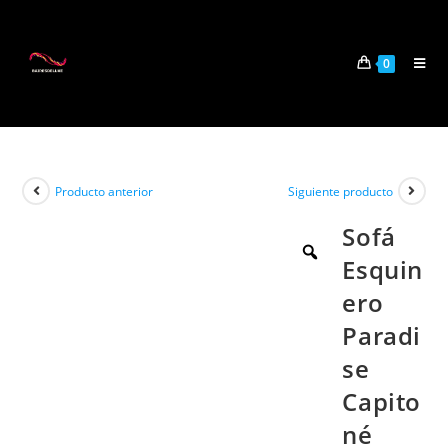
0
Producto anterior
Siguiente producto
Sofá
Esquin
ero
Paradi
se
Capito
né