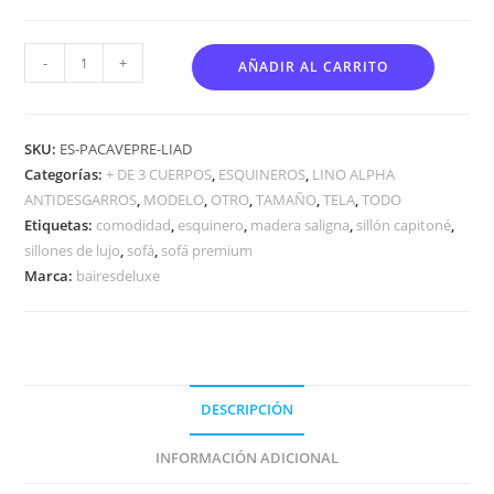
-
+
AÑADIR AL CARRITO
SKU:
ES-PACAVEPRE-LIAD
Categorías:
+ DE 3 CUERPOS
,
ESQUINEROS
,
LINO ALPHA
ANTIDESGARROS
,
MODELO
,
OTRO
,
TAMAÑO
,
TELA
,
TODO
Etiquetas:
comodidad
,
esquinero
,
madera saligna
,
sillón capitoné
,
sillones de lujo
,
sofá
,
sofá premium
Marca:
bairesdeluxe
DESCRIPCIÓN
INFORMACIÓN ADICIONAL