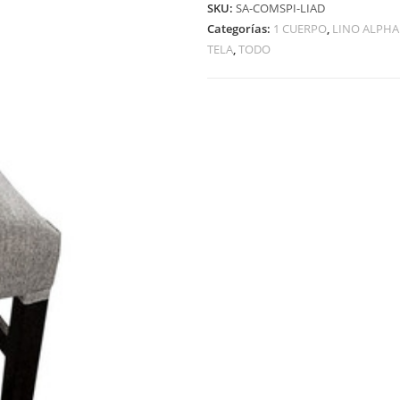
SKU:
SA-COMSPI-LIAD
Categorías:
1 CUERPO
,
LINO ALPHA
TELA
,
TODO