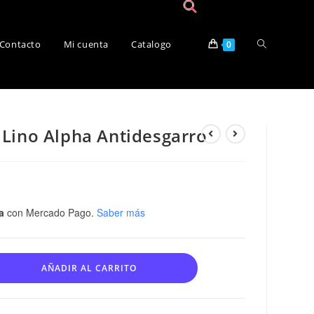
Contacto
Mi cuenta
Catalogo
0
 Lino Alpha Antidesgarro
a
con Mercado Pago.
Saber más
AÑADIR AL CARRITO