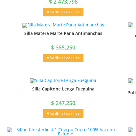
$
2,473,798
Añadir al carrito
Silla Matera Marte Pana Antimanchas
$
385,250
Añadir al carrito
Silla Capitone Lenga Fueguina
Puf
$
247,250
Añadir al carrito