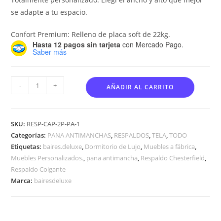
se adapte a tu espacio.
Confort Premium: Relleno de placa soft de 22kg.
Hasta 12 pagos sin tarjeta
con Mercado Pago.
Saber más
-
+
AÑADIR AL CARRITO
SKU:
RESP-CAP-2P-PA-1
Categorías:
PANA ANTIMANCHAS
,
RESPALDOS
,
TELA
,
TODO
Etiquetas:
baires.deluxe
,
Dormitorio de Lujo
,
Muebles a fábrica
,
Muebles Personalizados.
,
pana antimancha
,
Respaldo Chesterfield
,
Respaldo Colgante
Marca:
bairesdeluxe