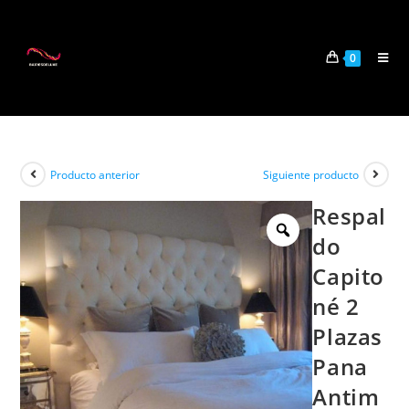
0
Producto anterior
Siguiente producto
Respal
do
Capito
né 2
Plazas
Pana
Antim