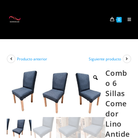
0
Producto anterior
Siguiente producto
Comb
o 6
Sillas
Come
dor
Lino
Antide