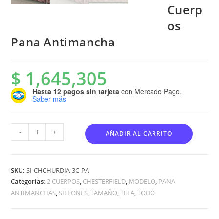
Cuerp
os
Pana Antimancha
$
1,645,305
Hasta 12 pagos sin tarjeta
con Mercado Pago.
Saber más
-
+
AÑADIR AL CARRITO
SKU:
SI-CHCHURDIA-3C-PA
Categorías:
2 CUERPOS
,
CHESTERFIELD
,
MODELO
,
PANA
ANTIMANCHAS
,
SILLONES
,
TAMAÑO
,
TELA
,
TODO