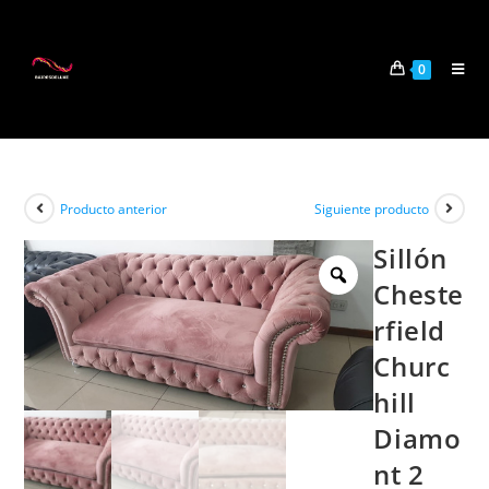
0
Producto anterior
Siguiente producto
Sillón
Cheste
rfield
Churc
hill
Diamo
nt 2