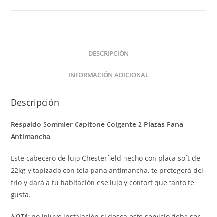
DESCRIPCIÓN
INFORMACIÓN ADICIONAL
Descripción
Respaldo Sommier Capitone Colgante 2 Plazas Pana
Antimancha
Este cabecero de lujo Chesterfield hecho con placa soft de
22kg y tapizado con tela pana antimancha, te protegerá del
frio y dará a tu habitación ese lujo y confort que tanto te
gusta.
NOTA:
no inluye instalación si desea este servicio debe ser