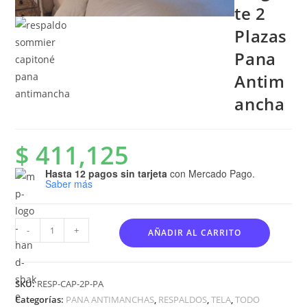
te 2
Plazas
Pana
Antim
ancha
$
411,125
Hasta 12 pagos sin tarjeta
con Mercado Pago.
Saber más
-
+
AÑADIR AL CARRITO
SKU:
RESP-CAP-2P-PA
Categorías:
PANA ANTIMANCHAS
,
RESPALDOS
,
TELA
,
TODO