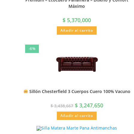
Máximo
$
5,370,000
Añadir al carrito
-6%
Sillón Chesterfield 3 Cuerpos Cuero 100% Vacuno
$
3,247,650
$
3,438,667
Añadir al carrito