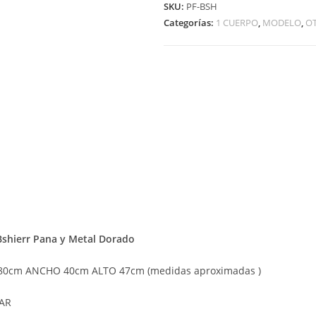
SKU:
PF-BSH
Categorías:
1 CUERPO
,
MODELO
,
O
Bshierr Pana y Metal Dorado
0cm ANCHO 40cm ALTO 47cm (medidas aproximadas )
AR