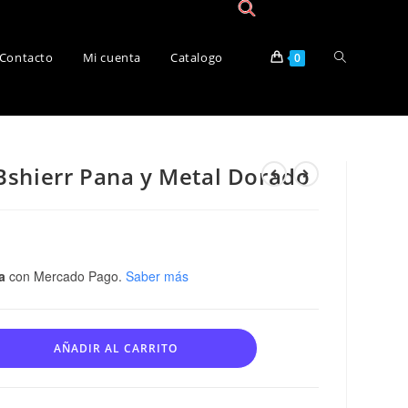
Contacto
Mi cuenta
Catalogo
0
Bshierr Pana y Metal Dorado
a
con Mercado Pago.
Saber más
AÑADIR AL CARRITO