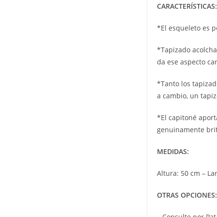
CARACTERÍSTICAS:
*El esqueleto es p
*Tapizado acolchad
da ese aspecto cara
*Tanto los tapizad
a cambio, un tapiz
*El capitoné aport
genuinamente brit
MEDIDAS:
Altura: 50 cm – La
OTRAS OPCIONES:
– Consulte por Pa