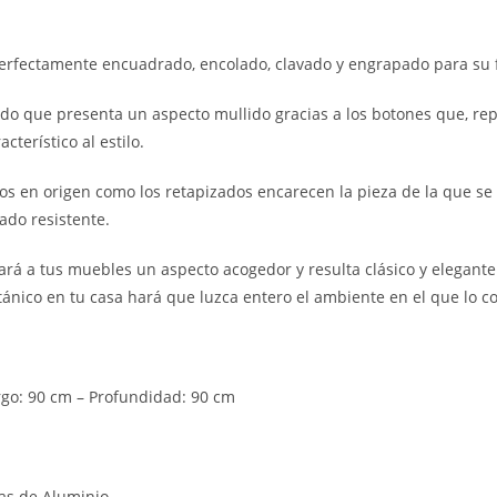
erfectamente encuadrado, encolado, clavado y engrapado para su fi
o que presenta un aspecto mullido gracias a los botones que, repa
cterístico al estilo.
os en origen como los retapizados encarecen la pieza de la que se t
ado resistente.
ará a tus muebles un aspecto acogedor y resulta clásico y elegante
ánico en tu casa hará que luzca entero el ambiente en el que lo c
rgo: 90 cm – Profundidad: 90 cm
tas de Aluminio