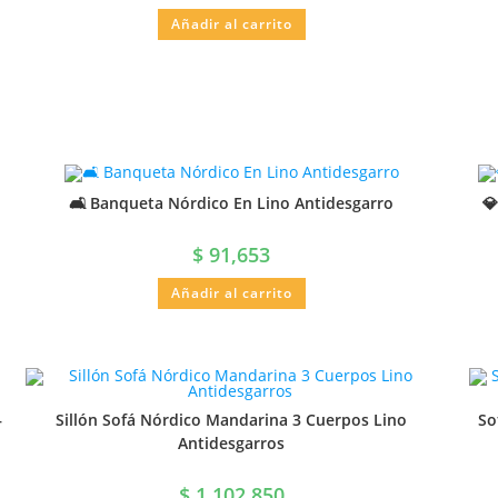
Añadir al carrito
🛋️ Banqueta Nórdico En Lino Antidesgarro

$
91,653
Añadir al carrito
–
Sillón Sofá Nórdico Mandarina 3 Cuerpos Lino
So
Antidesgarros
$
1,102,850