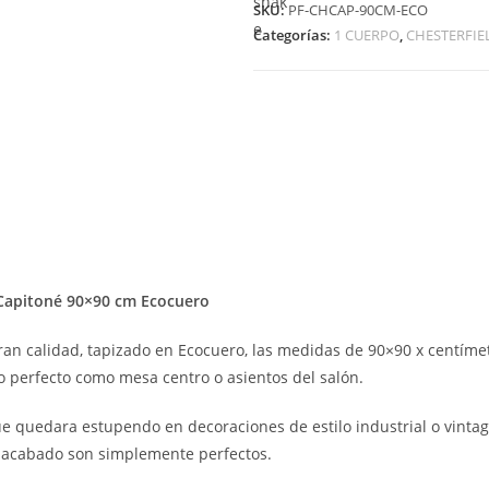
SKU:
PF-CHCAP-90CM-ECO
Categorías:
1 CUERPO
,
CHESTERFIE
 Capitoné 90×90 cm Ecocuero
ran calidad, tapizado en Ecocuero, las medidas de 90×90 x centímet
 perfecto como mesa centro o asientos del salón.
e quedara estupendo en decoraciones de estilo industrial o vintag
 acabado son simplemente perfectos.