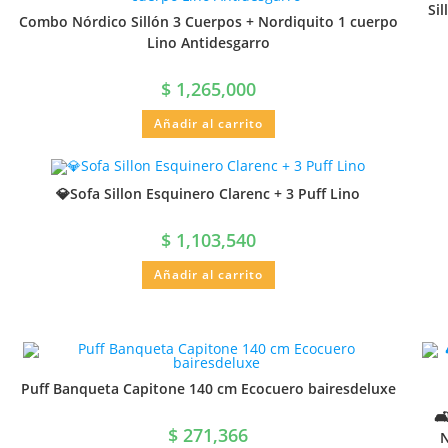
Si
Combo Nórdico Sillón 3 Cuerpos + Nordiquito 1 cuerpo
Lino Antidesgarro
$
1,265,000
Añadir al carrito
💎Sofa Sillon Esquinero Clarenc + 3 Puff Lino
$
1,103,540
Añadir al carrito
Puff Banqueta Capitone 140 cm Ecocuero bairesdeluxe
🛋
$
271,366
N