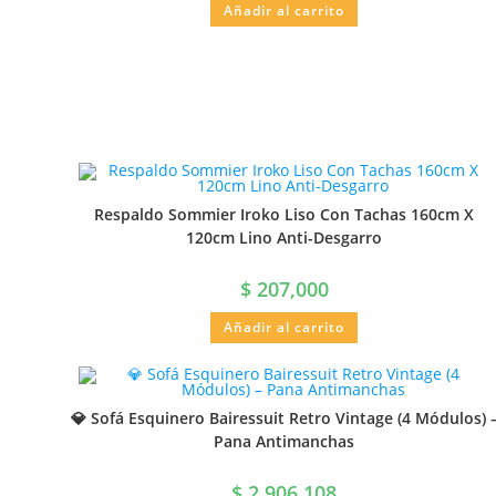
Añadir al carrito
Respaldo Sommier Iroko Liso Con Tachas 160cm X
120cm Lino Anti-Desgarro
$
207,000
Añadir al carrito
💎 Sofá Esquinero Bairessuit Retro Vintage (4 Módulos) 
Pana Antimanchas
$
2,906,108