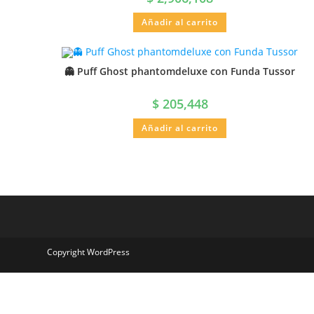
Añadir al carrito
👻 Puff Ghost phantomdeluxe con Funda Tussor
$
205,448
Añadir al carrito
Copyright WordPress