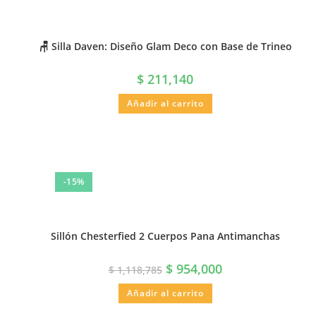
🪑 Silla Daven: Diseño Glam Deco con Base de Trineo
$
211,140
Añadir al carrito
-15%
Sillón Chesterfied 2 Cuerpos Pana Antimanchas
$
954,000
$
1,118,785
Añadir al carrito