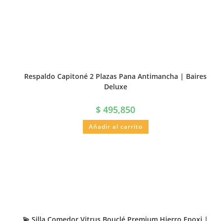
Respaldo Capitoné 2 Plazas Pana Antimancha | Baires
Deluxe
$
495,850
Añadir al carrito
💫 Silla Comedor Vitrus Bouclé Premium Hierro Epoxi |