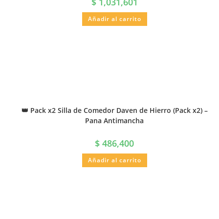
$
1,031,601
Añadir al carrito
👑 Pack x2 Silla de Comedor Daven de Hierro (Pack x2) –
Pana Antimancha
$
486,400
Añadir al carrito