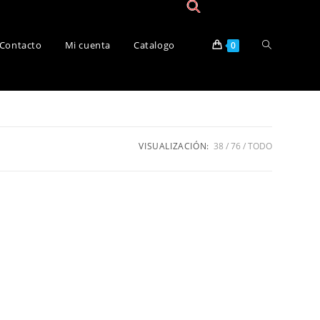
Contacto
Mi cuenta
Catalogo
0
VISUALIZACIÓN:
38
76
TODO