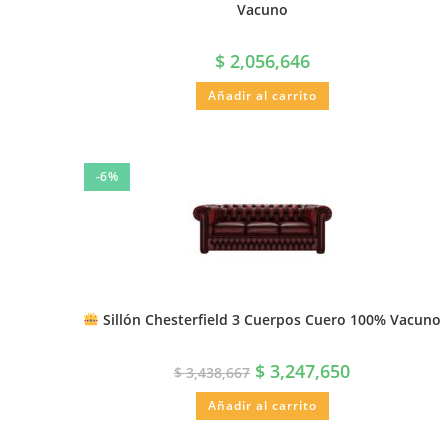
Vacuno
$
2,056,646
Añadir al carrito
-6%
Sillón Chesterfield 3 Cuerpos Cuero 100% Vacuno
$
3,247,650
$
3,438,667
Añadir al carrito