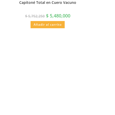
Capitoné Total en Cuero Vacuno
$
5,480,000
$
5,752,250
Añadir al carrito