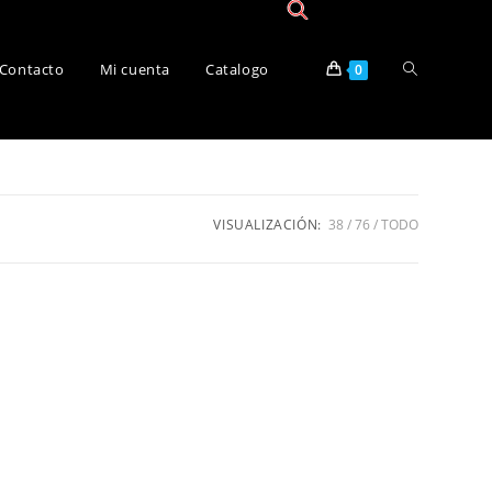
Contacto
Mi cuenta
Catalogo
0
VISUALIZACIÓN:
38
76
TODO