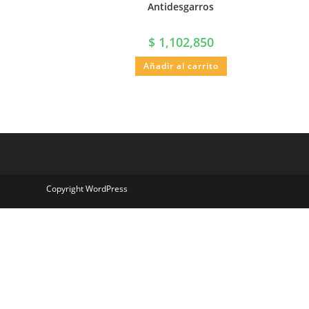
Antidesgarros
$
1,102,850
Añadir al carrito
Copyright WordPress