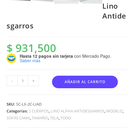
Lino
Antide
sgarros
$
931,500
Hasta 12 pagos sin tarjeta
con Mercado Pago.
Saber más
-
+
AÑADIR AL CARRITO
SKU:
SC-LX-2C-LIAD
Categorías:
2 CUERPOS
,
LINO ALPHA ANTIDESGARROS
,
MODELO
,
SOFÁS CAMA
,
TAMAÑO
,
TELA
,
TODO