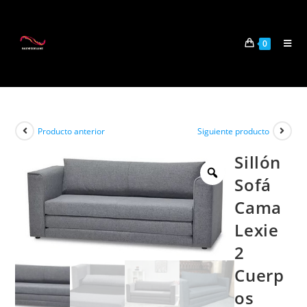
0
Producto anterior
Siguiente producto
Sillón
Sofá
Cama
Lexie
2
Cuerp
os