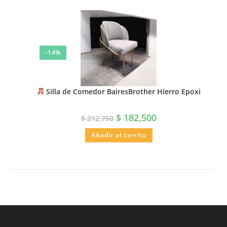
-14%
Silla de Comedor BairesBrother Hierro Epoxi
$
182,500
$
212,750
Añadir al carrito